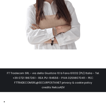
FT Tradecom SRL - via della Giustizia 10 b Fano 61032 (PU) Italia - Tel.
+39 0721 1867261 - REA: PU-194556 - P.IVA 02598070411 - PEC:
FTTRADECOMSRL@SECURPOSTA.NET
privacy & cookie policy
credits
NetcoADV