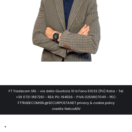
FT Tradecom SRL - via della Giustizia 10 b Fano 61032 (PU) Italia - Tel.
+39 0721 1867261 - REA: PU-194556 - P.IVA 02598070411 - PEC:
FTTRADECOMSRL@SECURPOSTA.NET
privacy & cookie policy
credits
NetcoADV