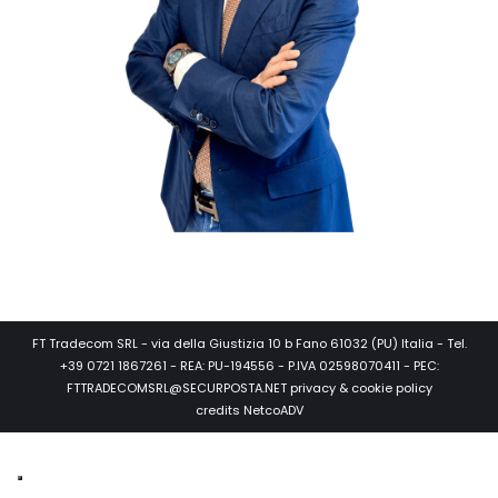
FT Tradecom SRL - via della Giustizia 10 b Fano 61032 (PU) Italia - Tel.
+39 0721 1867261 - REA: PU-194556 - P.IVA 02598070411 - PEC:
FTTRADECOMSRL@SECURPOSTA.NET
privacy & cookie policy
credits
NetcoADV