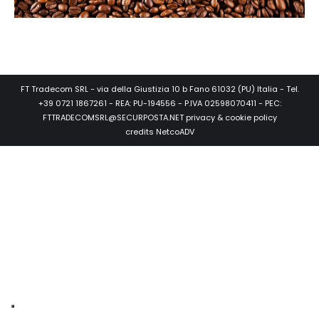
FT Tradecom SRL - via della Giustizia 10 b Fano 61032 (PU) Italia - Tel.
+39 0721 1867261 - REA: PU-194556 - P.IVA 02598070411 - PEC:
FTTRADECOMSRL@SECURPOSTA.NET
privacy & cookie policy
credits
NetcoADV